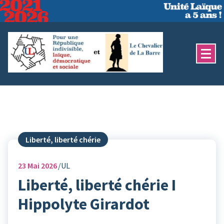
Aller
au
contenu
Liberté, liberté chérie
23
Mai 2026
UL
Liberté, liberté chérie I
Hippolyte Girardot