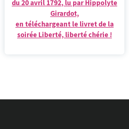
du 20 avril 1792, lu par Hippolyte
Girardot,
en téléchargeant le livret de la
soirée Liberté, liberté chérie !