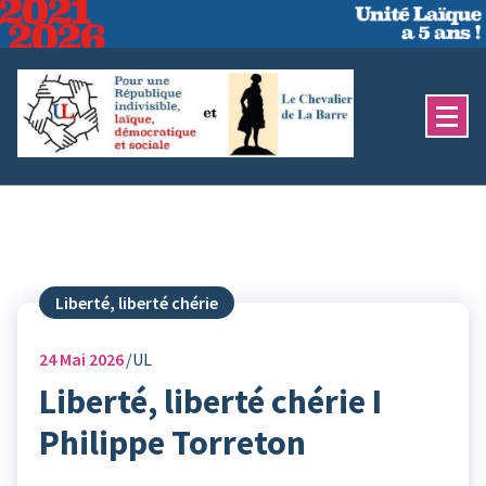
Aller
au
contenu
Liberté, liberté chérie
24
Mai 2026
UL
Liberté, liberté chérie I
Philippe Torreton