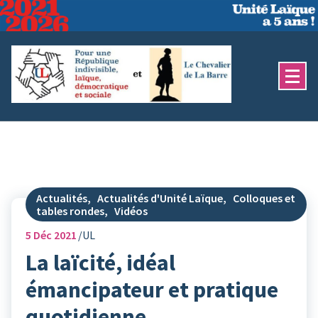
Aller
au
contenu
Actualités
,
Actualités d'Unité Laïque
,
Colloques et
tables rondes
,
Vidéos
5
Déc 2021
UL
La laïcité, idéal
émancipateur et pratique
quotidienne