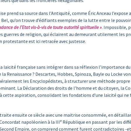
leurs que dans les frontières hexagonales.
aise prend sa source dans l’Antiquité, comme Éric Anceau l’expose a
el, qu’on trouve d’édifiants exemples de la lutte entre le pouvoir 
dance de l’Etat vis-à-vis de toute autorité spirituelle »
. Impossible, 
des guerres de religion, qui éclairent au demeurant utilement les
n protestante est ici retracée avec justesse.
ïcité française sans intégrer dans sa réflexion l’importance du g
e la Renaissance ? Descartes, Hobbes, Spinoza, Bayle ou Locke vont
éralement les Encyclopédistes, à structurer une méthode propre à gé
minant. La Déclaration des droits de l’homme et du citoyen, la Con
cette aspiration, consolidant les fondations d’une laïcité qui ne
traite ensuite ce siècle avec une maitrise consommée, en détaillant
e
 Concordat napoléonien à la III
République en passant par les diff
 Second Empire, on comprend comment furent contradictoires -et p