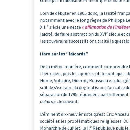
concept intraduisible et incompréhensible ail
Loin de débuter en 1905 donc, la laïcité franç
notamment avec le long règne de Philippe Le B
e
XIII
siècle une nette
« affirmation de l’indépen
e
laïcité, de faire abstraction du XVI
siècle et 
les souverains successifs ont traité la questio
Haro sur les “laïcards”
De la même manière, comment comprendre la la
théoricien, puis les apports philosophiques d
Hume, Voltaire, Diderot, Rousseau et plus gén
soif de s’extraire du dogmatisme d’un culte do
séparation de 1795 répondent partiellement à 
qu’au siècle suivant.
L’éminent dix-neuvièmiste qu’est Éric Anceau 
société et les problématiques religieuses. Du
e
Monarchie de Juillet, la II
République puis le