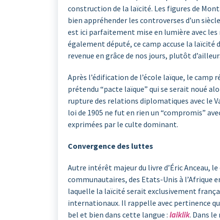
construction de la laïcité. Les figures de M
bien appréhender les controverses d’un siècle
est ici parfaitement mise en lumière avec les 
également député, ce camp accuse la laïcité d
revenue en grâce de nos jours, plutôt d’ailleu
Après l’édification de l’école laïque, le camp r
prétendu “pacte laïque” qui se serait noué alo
rupture des relations diplomatiques avec le V
loi de 1905 ne fut en rien un “compromis” avec
exprimées par le culte dominant.
Convergence des luttes
Autre intérêt majeur du livre d’Éric Anceau, l
communautaires, des Etats-Unis à l’Afrique en
laquelle la laïcité serait exclusivement fran
internationaux. Il rappelle avec pertinence qu
bel et bien dans cette langue :
laiklik
. Dans l