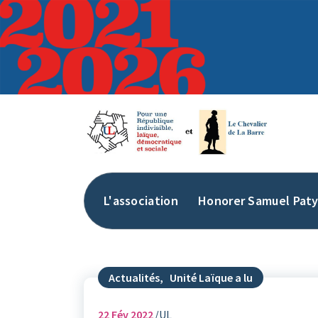
Aller
au
contenu
L'association
Honorer Samuel Pat
Actualités
,
Unité Laïque a lu
22
Fév 2022
UL