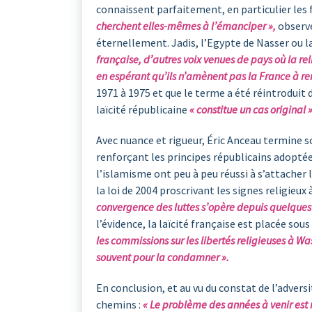
connaissent parfaitement, en particulier les
cherchent elles-mêmes à l’émanciper »,
observe
éternellement. Jadis, l’Egypte de Nasser ou l
française, d’autres voix venues de pays où la rel
en espérant qu’ils n’amènent pas la France à ren
1971 à 1975 et que le terme a été réintroduit
laïcité républicaine
« constitue un cas original 
Avec nuance et rigueur, Éric Anceau termine son 
renforçant les principes républicains adoptée
l’islamisme ont peu à peu réussi à s’attacher
la loi de 2004 proscrivant les signes religieux
convergence des luttes s’opère depuis quelques 
l’évidence, la laïcité française est placée sous
les commissions sur les libertés religieuses à Wa
souvent pour la condamner ».
En conclusion, et au vu du constat de l’adversi
chemins :
« Le problème des années à venir est m