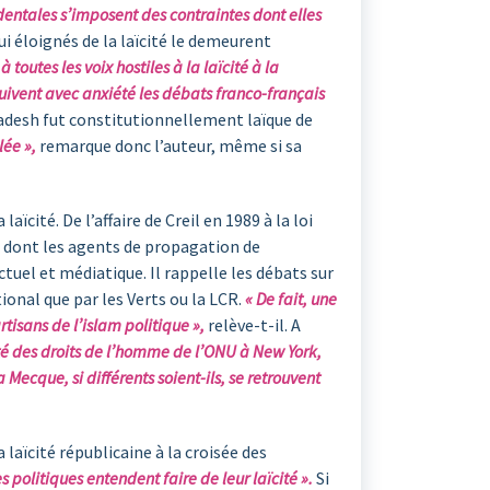
tales s’imposent des contraintes dont elles
ui éloignés de la laïcité le demeurent
 à toutes les voix hostiles à la laïcité à la
 suivent avec anxiété les débats franco-français
gladesh fut constitutionnellement laïque de
lée »,
remarque donc l’auteur, même si sa
ïcité. De l’affaire de Creil en 1989 à la loi
e dont les agents de propagation de
tuel et médiatique. Il rappelle les débats sur
tional que par les Verts ou la LCR.
« De fait, une
isans de l’islam politique »,
relève-t-il. A
té des droits de l’homme de l’ONU à New York,
Mecque, si différents soient-ils, se retrouvent
 laïcité républicaine à la croisée des
 politiques entendent faire de leur laïcité ».
Si