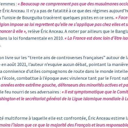
 femmes :
« Beaucoup ne comprennent pas que des musulmanes occiden
 Éric Anceau. Il n’y a pas de fatalité à ce que des régimes aujourd’h
a Tunisie de Bourguiba tracèrent quelques pistes en ce sens
. « Face
igion impose sa loi regrettent qu’elle ne s’applique pas chez elles et
oncer à elle »,
relève Éric Anceau. A noter par ailleurs que le Ban
 dans la loi fondamentale en 2010.
« La France est donc loin d’être iso
»
.
livre sur les “trente ans de controverses françaises” autour de la la
 en août 2021, l’auteur n’esquive aucun débat, pointant la manièr
 la connivence d’utiles compagnons de route dans le monde intellec
 à l’école, combattue à l’époque avec virulence tant par le Front na
années entre extrême gauche, défenseurs des minorités actives et part
 le feu nourri de ses adversaires :
« Il est symptomatique que le Comi
shington et le secrétariat général de la Ligue islamique mondiale à La 
té multiforme à laquelle elle est confrontée, Éric Anceau estime la
oins l’islam que ce que la majorité des Français et leurs responsables