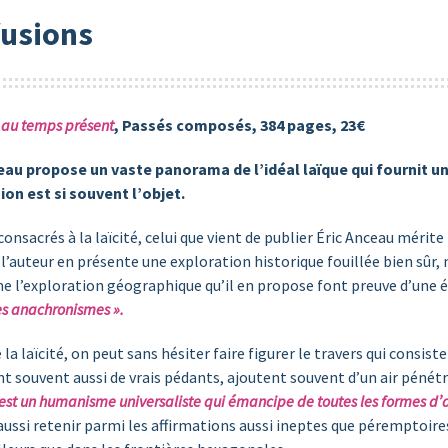
fusions
té au temps présent
, Passés composés, 384 pages, 23€
nceau propose un vaste panorama de l’idéal laïque qui fournit u
on est si souvent l’objet.
s consacrés à la laïcité, celui que vient de publier Éric Anceau mér
 l’auteur en présente une exploration historique fouillée bien sûr,
me l’exploration géographique qu’il en propose font preuve d’une 
les anachronismes ».
laïcité, on peut sans hésiter faire figurer le travers qui consiste à
nt souvent aussi de vrais pédants, ajoutent souvent d’un air pénétré : 
 est un humanisme universaliste qui émancipe de toutes les formes d’al
aussi retenir parmi les affirmations aussi ineptes que péremptoires 