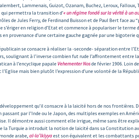
ontalembert, Lammenais, Guizot, Ozanam, Buchez, Leroux, Falloux, 
 qui permettra la transition d’
« un régime fondé sur la vérité à un au
rôles de Jules Ferry, de Ferdinand Buisson et de Paul Bert face au 
e s’ériger en religion d’Etat et commence à populariser le terme 
rs en provenance d’une certaine gauche gagnée par une bigoterie qui
épublicain se consacre à réaliser la -seconde- séparation entre l’Etat
rs, soulignant à l’inverse combien fut rude l’affrontement entre l
atican à l’encyclique papale
Vehementer Nos
de février 1906. Loin de
 l’Eglise mais bien plutôt l’expression d’une volonté de la Républi
e développement qu’il consacre à la laïcité hors de nos frontières.
 passant par l’Inde ou le Japon, des multiples exemples en Amériqu
çaise. Il démontre aussi comment elle irrigue, même sans être exp
e la Turquie a introduit la notion de laïcité dans sa Constitution a
e monde arabe,
al-la’ikiyya
est son équivalent et les combattants pou