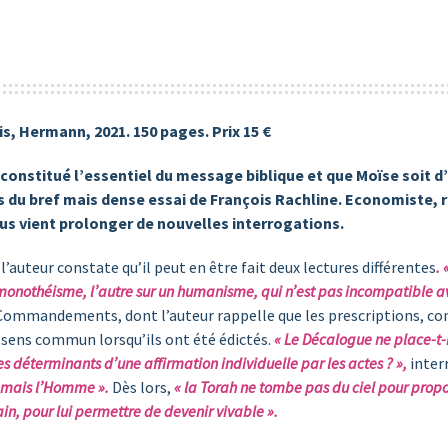
ris, Hermann, 2021. 150 pages. Prix 15 €
as constitué l’essentiel du message biblique et que Moïse soit 
s du bref mais dense essai de François Rachline. Economiste, r
us vient prolonger de nouvelles interrogations.
l’auteur constate qu’il peut en être fait deux lectures différentes
.
monothéisme, l’autre sur un humanisme, qui n’est pas incompatible av
ix Commandements, dont l’auteur rappelle que les prescriptions,
 sens commun lorsqu’ils ont été édictés.
« Le Décalogue ne place-t-
es déterminants d’une affirmation individuelle par les actes ? »,
inter
u mais l’Homme ».
Dès lors,
« la Torah ne tombe pas du ciel pour propos
ain, pour lui permettre de devenir vivable ».