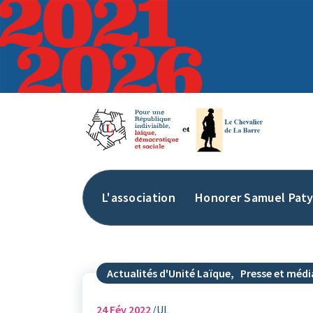
Aller
au
contenu
L'association
Honorer Samuel Pat
Actualités d'Unité Laïque
,
Presse et médi
24
Fév 2022
UL