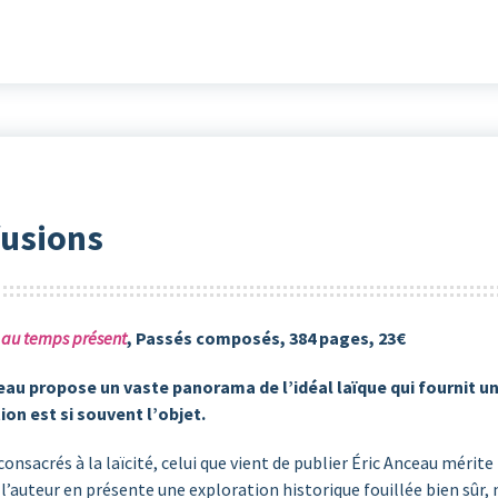
fusions
té au temps présent
, Passés composés, 384 pages, 23€
nceau propose un vaste panorama de l’idéal laïque qui fournit u
on est si souvent l’objet.
s consacrés à la laïcité, celui que vient de publier Éric Anceau mér
 l’auteur en présente une exploration historique fouillée bien sûr,