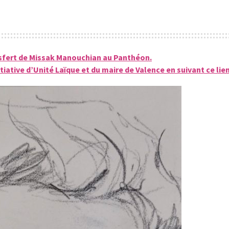
nsfert de Missak Manouchian au Panthéon.
tiative d’Unité Laïque et du maire de Valence en suivant ce lien