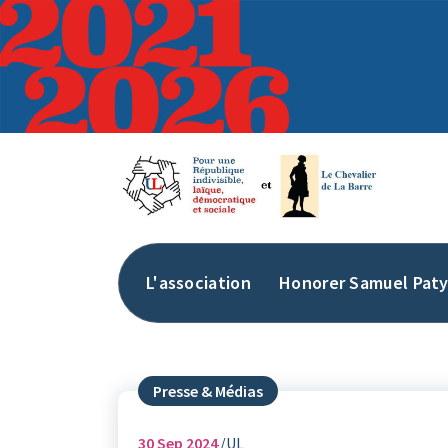
Aller
au
contenu
L'association
Honorer Samuel Pat
Presse & Médias
30
Sep 2024
UL