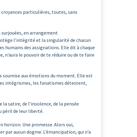
 croyances particulières, toutes, sans
és surjouées, en arrangement
protège l’intégrité et la singularité de chacun
res humains des assignations. Elle dit à chaque
re, n’aura le pouvoir de te réduire ou de te faire
, pas soumise aux émotions du moment. Elle est
les intégrismes, les fanatismes détestent,
 la satire, de l’insolence, de la pensée
 péril de leur liberté.
 Un horizon. Une promesse. Alors oui,
der par aucun dogme. L’émancipation, qui n’a