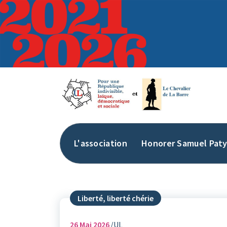
Aller
au
contenu
L'association
Honorer Samuel Pat
Liberté, liberté chérie
26
Mai 2026
UL