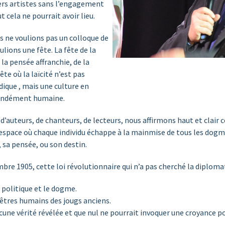
ers artistes sans l’engagement
 cela ne pourrait avoir lieu.
s ne voulions pas un colloque de
ions une fête. La fête de la
 la pensée affranchie, de la
fête où la laïcité n’est pas
dique , mais une culture en
ofondément humaine.
’auteurs, de chanteurs, de lecteurs, nous affirmons haut et clair ce
pace où chaque individu échappe à la mainmise de tous les dogmes
, sa pensée, ou son destin.
mbre 1905, cette loi révolutionnaire qui n’a pas cherché la diplomat
e politique et le dogme.
s êtres humains des jougs anciens.
ucune vérité révélée et que nul ne pourrait invoquer une croyance p