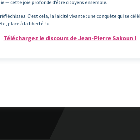
joie — cette joie profonde d’être citoyens ensemble.
réfléchissez. C’est cela, la laïcité vivante : une conquête qui se cé
, place à la liberté ! »
Téléchargez le discours de Jean-Pierre Sakoun !