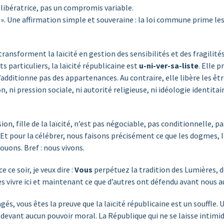
re libératrice, pas un compromis variable.
 ». Une affirmation simple et souveraine : la loi commune prime les
transforment la laïcité en gestion des sensibilités et des fragilit
 particuliers, la laïcité républicaine est
u-ni-ver-sa-liste
. Elle 
n’additionne pas des appartenances. Au contraire, elle libère les êt
ion, ni pression sociale, ni autorité religieuse, ni idéologie identitai
ssion, fille de la laïcité, n’est pas négociable, pas conditionnelle
Et pour la célébrer, nous faisons précisément ce que les dogmes, 
ouons. Bref : nous vivons.
 ce soir, je veux dire :
Vous
perpétuez la tradition des Lumières, de
tes vivre ici et maintenant ce que d’autres ont défendu avant nous au
és, vous êtes la preuve que la laïcité républicaine est un souffle.
e devant aucun pouvoir moral. La République qui ne se laisse intimi